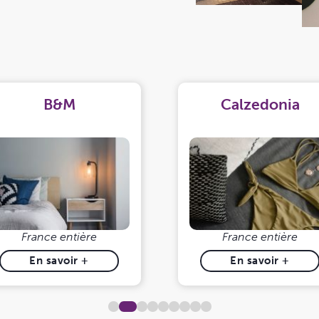
B&M
Calzedonia
France entière
France entière
En savoir +
En savoir +
2
1
3
4
5
6
7
8
9