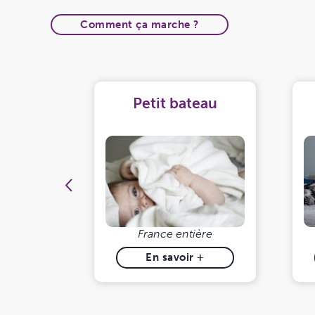
Comment ça marche ?
ma
Petit bateau
ère
France entière
 +
En savoir +