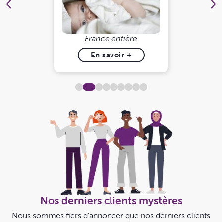
France entière
En savoir +
2
1
3
4
5
6
7
8
9
Nos derniers clients mystères
Nous sommes fiers d'annoncer que nos derniers clients