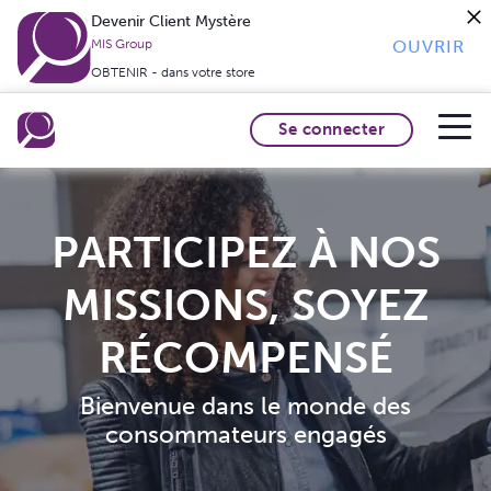
Devenir Client Mystère
OUVRIR
MIS Group
OBTENIR - dans votre store
Se connecter
PARTICIPEZ À NOS
MISSIONS, SOYEZ
RÉCOMPENSÉ
Bienvenue dans le monde des
consommateurs engagés