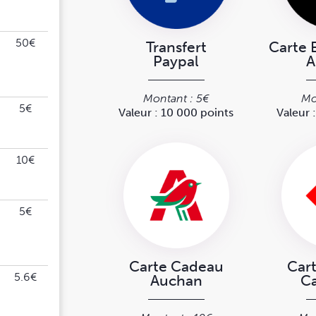
50€
Transfert
Carte 
Paypal
A
Montant : 5€
Mo
5€
Valeur : 10 000 points
Valeur 
10€
5€
Carte Cadeau
Car
5.6€
Auchan
Ca