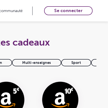
Se connecter
 communauté
tes cadeaux
on
Multi-enseignes
Sport
e-