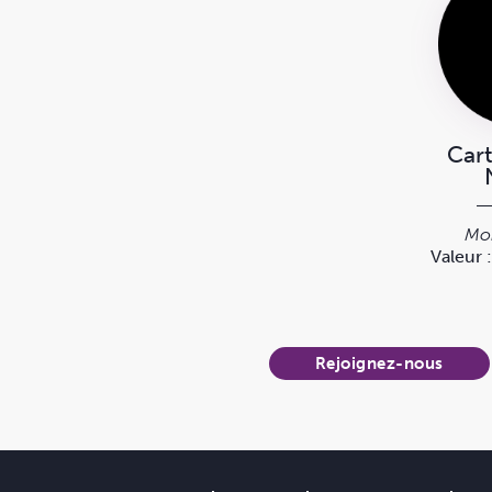
Car
Mon
Valeur 
Rejoignez-nous